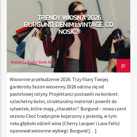
TRENDY WIOSNA 2026:
BURGUND, DENIM I VINTAGE. CO
TERAZ
NOSIĆ?
RADIO STREFA MUZY
00:00
24:00
Redakcja Radia Strefa Muzy
2026-02-15
Radio Strefa Muzy
Wiosenne przebudzenie 2026: Trzy filary Twojej
garderoby Sezon wiosenny 2026 odcina się od
pastelowej rutyny. Projektanci postawili na konkret:
szlachetny kolor, strukturalny materiał i powrót do
sylwetek, które mają „charakter”. Burgund – nowa czerń
sezonu Choć tradycyjnie kojarzony z jesienią, w tym
roku głęboki odcień wina (Cherry Lacquer i Lava Falls)
opanował wiosenne wybiegi. Burgund […]