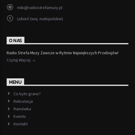
miki@radiostrefamuzy.pl
Lubień (woj. małopolskie)
O NAS
Radio Strefa Muzy Zawsze w Rytmie Największych Przebojów!
Czytaj Więcej
MENU
Co było grane?
Rekrutacja
Ramówka
Events
Kontakt