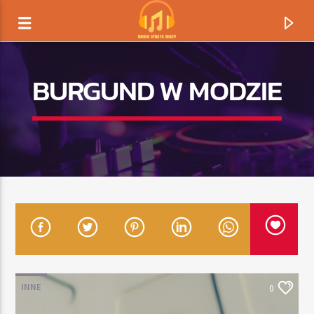
BURGUND W MODZIE
TERAZ GRAMY
TYTUŁ
INNE
0
ARTYSTA