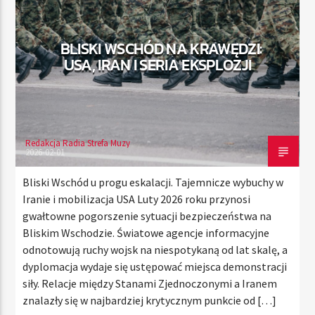
BLISKI WSCHÓD NA KRAWĘDZI:
TERAZ
USA, IRAN I SERIA EKSPLOZJI
RADIO STREFA MUZY
00:00
21:00
Redakcja Radia Strefa Muzy
2026-02-01
Radio Strefa Muzy
Bliski Wschód u progu eskalacji. Tajemnicze wybuchy w
Iranie i mobilizacja USA Luty 2026 roku przynosi
gwałtowne pogorszenie sytuacji bezpieczeństwa na
Bliskim Wschodzie. Światowe agencje informacyjne
odnotowują ruchy wojsk na niespotykaną od lat skalę, a
dyplomacja wydaje się ustępować miejsca demonstracji
siły. Relacje między Stanami Zjednoczonymi a Iranem
znalazły się w najbardziej krytycznym punkcie od […]