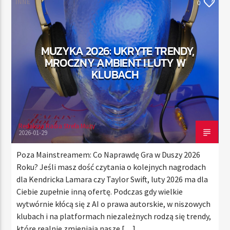
INNE
0
TERAZ
MUZYKA 2026: UKRYTE TRENDY,
RADIO STREFA MUZY
MROCZNY AMBIENT I LUTY W
00:00
21:00
KLUBACH
Redakcja Radia Strefa Muzy
Radio Strefa Muzy
2026-01-29
Poza Mainstreamem: Co Naprawdę Gra w Duszy 2026
Roku? Jeśli masz dość czytania o kolejnych nagrodach
dla Kendricka Lamara czy Taylor Swift, luty 2026 ma dla
Ciebie zupełnie inną ofertę. Podczas gdy wielkie
wytwórnie kłócą się z AI o prawa autorskie, w niszowych
klubach i na platformach niezależnych rodzą się trendy,
które realnie zmieniają nasze […]