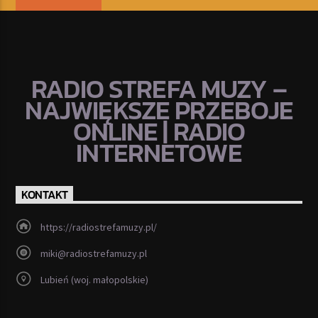
RADIO STREFA MUZY –
NAJWIĘKSZE PRZEBOJE
ONLINE | RADIO
INTERNETOWE
KONTAKT
https://radiostrefamuzy.pl/
miki@radiostrefamuzy.pl
Lubień (woj. małopolskie)