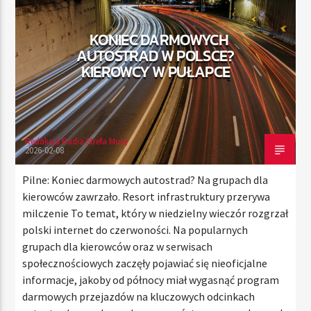
KONIEC DARMOWYCH
AUTOSTRAD W POLSCE?
TERAZ
KIEROWCY W PUŁAPCE
RADIO STREFA MUZY
00:00
10:00
Redakcja Radia Strefa Muzy
2026-02-08
Radio Strefa Muzy
Pilne: Koniec darmowych autostrad? Na grupach dla
kierowców zawrzało. Resort infrastruktury przerywa
milczenie To temat, który w niedzielny wieczór rozgrzał
polski internet do czerwoności. Na popularnych
grupach dla kierowców oraz w serwisach
społecznościowych zaczęły pojawiać się nieoficjalne
informacje, jakoby od północy miał wygasnąć program
darmowych przejazdów na kluczowych odcinkach