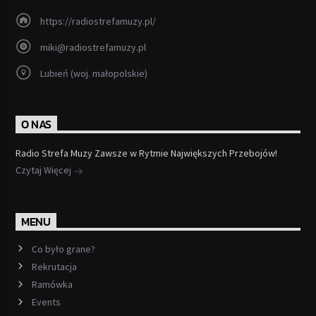
https://radiostrefamuzy.pl/
miki@radiostrefamuzy.pl
Lubień (woj. małopolskie)
O NAS
Radio Strefa Muzy Zawsze w Rytmie Największych Przebojów!
Czytaj Więcej
MENU
Co było grane?
Rekrutacja
Ramówka
Events