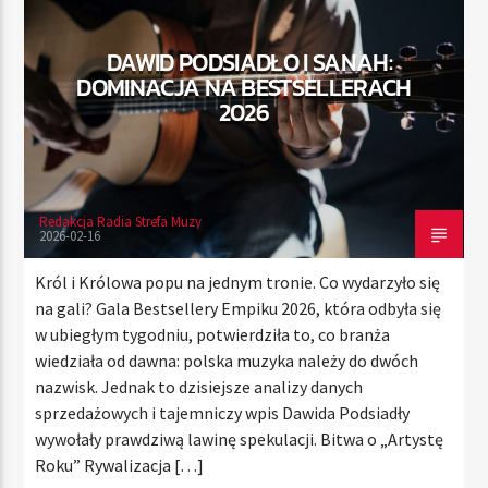
DAWID PODSIADŁO I SANAH:
DOMINACJA NA BESTSELLERACH
TERAZ
2026
RADIO STREFA MUZY
00:00
10:00
Redakcja Radia Strefa Muzy
2026-02-16
Radio Strefa Muzy
Król i Królowa popu na jednym tronie. Co wydarzyło się
na gali? Gala Bestsellery Empiku 2026, która odbyła się
w ubiegłym tygodniu, potwierdziła to, co branża
wiedziała od dawna: polska muzyka należy do dwóch
nazwisk. Jednak to dzisiejsze analizy danych
sprzedażowych i tajemniczy wpis Dawida Podsiadły
wywołały prawdziwą lawinę spekulacji. Bitwa o „Artystę
Roku” Rywalizacja […]