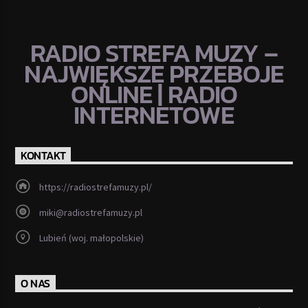
RADIO STREFA MUZY –
NAJWIĘKSZE PRZEBOJE
ONLINE | RADIO
INTERNETOWE
KONTAKT
https://radiostrefamuzy.pl/
miki@radiostrefamuzy.pl
Lubień (woj. małopolskie)
O NAS