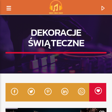
DEKORACJE
ŚWIĄTECZNE
TERAZ GRAMY
TYTUŁ
ARTYSTA