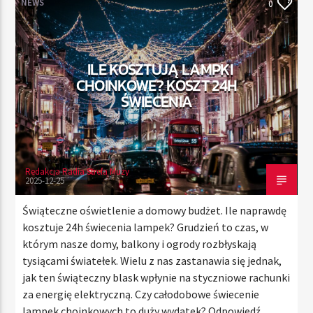
NEWS
0
TERAZ
ILE KOSZTUJĄ LAMPKI
RADIO STREFA MUZY
CHOINKOWE? KOSZT 24H
11:00
20:00
ŚWIECENIA
Redakcja Radia Strefa Muzy
Radio Strefa Muzy
2025-12-25
Świąteczne oświetlenie a domowy budżet. Ile naprawdę
kosztuje 24h świecenia lampek? Grudzień to czas, w
którym nasze domy, balkony i ogrody rozbłyskają
tysiącami światełek. Wielu z nas zastanawia się jednak,
jak ten świąteczny blask wpłynie na styczniowe rachunki
za energię elektryczną. Czy całodobowe świecenie
lampek choinkowych to duży wydatek? Odpowiedź