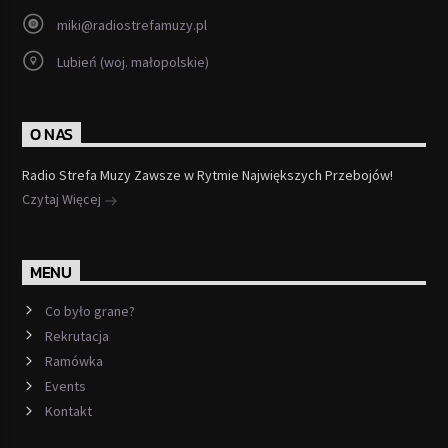
miki@radiostrefamuzy.pl
Lubień (woj. małopolskie)
O NAS
Radio Strefa Muzy Zawsze w Rytmie Największych Przebojów!
Czytaj Więcej
MENU
Co było grane?
Rekrutacja
Ramówka
Events
Kontakt