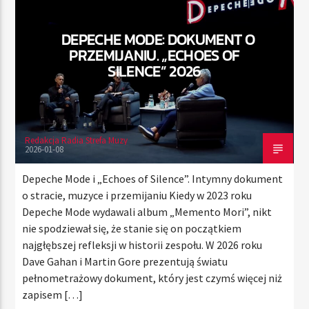
DEPECHE MODE: DOKUMENT O
PRZEMIJANIU. „ECHOES OF
TERAZ
SILENCE” 2026
RADIO STREFA MUZY
00:00
24:00
Redakcja Radia Strefa Muzy
2026-01-08
Radio Strefa Muzy
Depeche Mode i „Echoes of Silence”. Intymny dokument
o stracie, muzyce i przemijaniu Kiedy w 2023 roku
Depeche Mode wydawali album „Memento Mori”, nikt
nie spodziewał się, że stanie się on początkiem
najgłębszej refleksji w historii zespołu. W 2026 roku
Dave Gahan i Martin Gore prezentują światu
pełnometrażowy dokument, który jest czymś więcej niż
zapisem […]