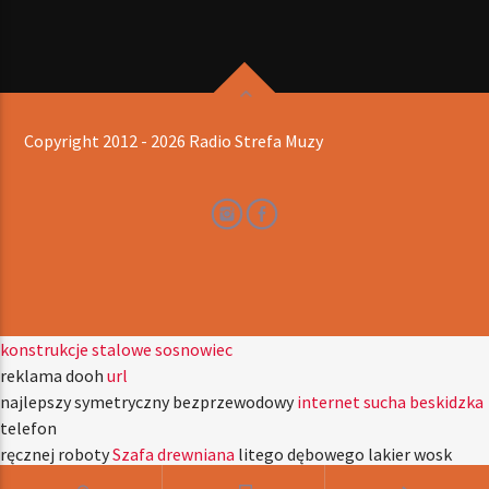
Copyright 2012 - 2026 Radio Strefa Muzy
konstrukcje stalowe sosnowiec
reklama dooh
url
najlepszy symetryczny bezprzewodowy
internet sucha beskidzka
telefon
ręcznej roboty
Szafa drewniana
litego dębowego lakier wosk
okucia