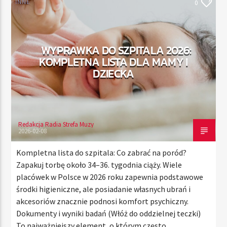
INNE
0
TERAZ
WYPRAWKA DO SZPITALA 2026:
RADIO STREFA MUZY
KOMPLETNA LISTA DLA MAMY I
22:00
24:00
DZIECKA
Redakcja Radia Strefa Muzy
Radio Strefa Muzy
2026-02-08
Kompletna lista do szpitala: Co zabrać na poród?
Zapakuj torbę około 34–36. tygodnia ciąży. Wiele
placówek w Polsce w 2026 roku zapewnia podstawowe
środki higieniczne, ale posiadanie własnych ubrań i
akcesoriów znacznie podnosi komfort psychiczny.
Dokumenty i wyniki badań (Włóż do oddzielnej teczki)
To najważniejszy element, o którym często