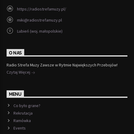
https://radiostrefamuzy.pl/
miki@radiostrefamuzy.pl
Lubień (woj. małopolskie)
O NAS
Radio Strefa Muzy Zawsze w Rytmie Największych Przebojów!
Czytaj Więcej
MENU
Co było grane?
Rekrutacja
Ramówka
Events