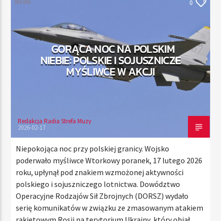
NEWS
0
TERAZ
GORĄCA NOC NA POLSKIM
RADIO STREFA MUZY
NIEBIE: POLSKIE I SOJUSZNICZE
00:00
21:00
MYŚLIWCE W AKCJI
Redakcja Radia Strefa Muzy
Radio Strefa Muzy
2026-02-17
Niepokojąca noc przy polskiej granicy. Wojsko
poderwało myśliwce Wtorkowy poranek, 17 lutego 2026
roku, upłynął pod znakiem wzmożonej aktywności
polskiego i sojuszniczego lotnictwa. Dowództwo
Operacyjne Rodzajów Sił Zbrojnych (DORSZ) wydało
serię komunikatów w związku ze zmasowanym atakiem
rakietowym Rosji na terytorium Ukrainy, który objął