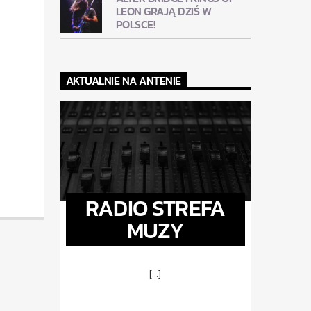
LEON GRAJĄ DZIŚ W
POLSCE!
AKTUALNIE NA ANTENIE
RADIO STREFA
MUZY
[...]