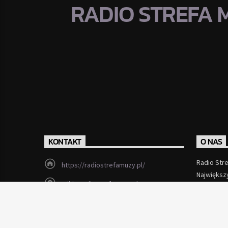
RADIO STREFA 
KONTAKT
O NAS
Radio Str
https://radiostrefamuzy.pl/
Największ
miki@radiostrefamuzy.pl
Czytaj Wi
Lubień (woj. małopolskie)