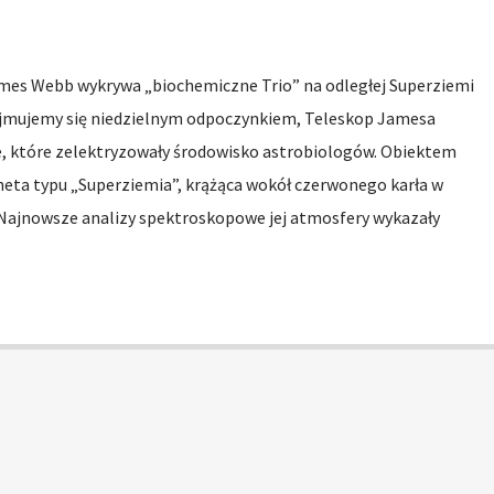
mes Webb wykrywa „biochemiczne Trio” na odległej Superziemi
ajmujemy się niedzielnym odpoczynkiem, Teleskop Jamesa
, które zelektryzowały środowisko astrobiologów. Obiektem
neta typu „Superziemia”, krążąca wokół czerwonego karła w
Najnowsze analizy spektroskopowe jej atmosfery wykazały