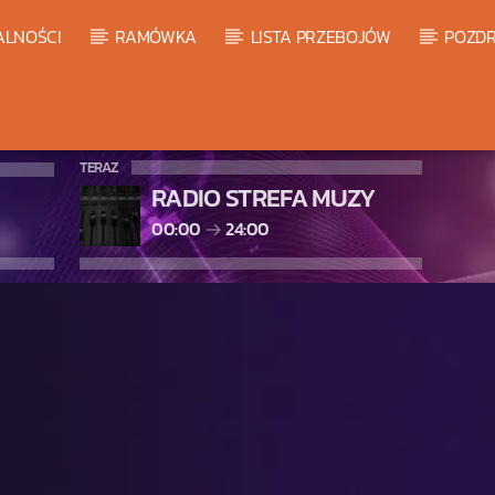
ALNOŚCI
RAMÓWKA
LISTA PRZEBOJÓW
POZDR
TERAZ
RADIO STREFA MUZY
00:00
24:00