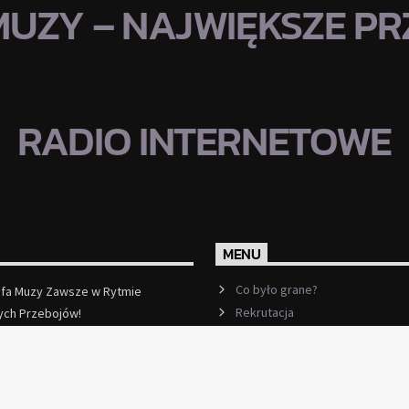
MUZY – NAJWIĘKSZE PRZ
RADIO INTERNETOWE
MENU
Co było grane?
efa Muzy Zawsze w Rytmie
Rekrutacja
ych Przebojów!
ęcej
Ramówka
Events
Kontakt