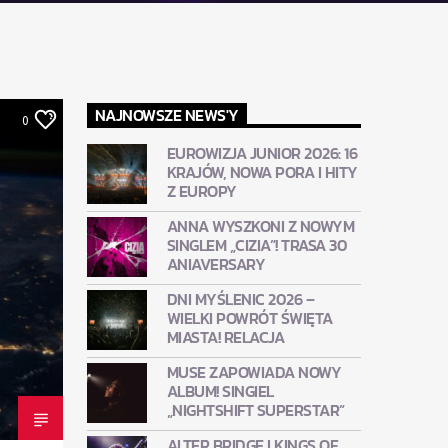
NAJNOWSZE NEWS'Y
0
EUROWIZJA JUNIOR 2026: 16
KRAJÓW, NOWA PORA I HITY
Z EUROPY
ANNA WYSZKONI Z NOWYM
SINGLEM „CIZIA”! TRASA 30
ANIAVERSARY
DNI MYŚLENIC 2026 –
WIELKI POWRÓT ŚWIĘTA
MIASTA! RELACJA
MUSE ZAPOWIADA NOWY
ALBUM! SINGIEL
„NIGHTSHIFT SUPERSTAR”
ALTER BRIDGE I KINGS OF