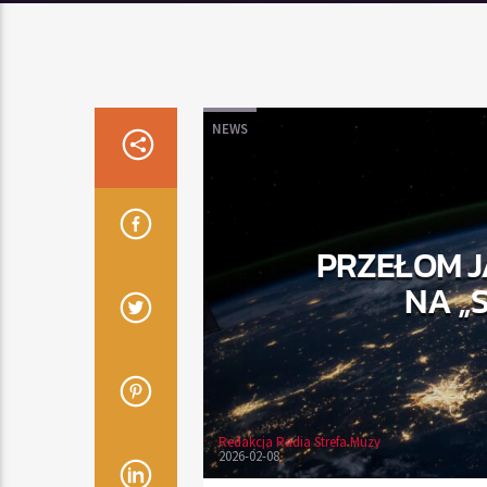
NEWS
PRZEŁOM J
NA „
Redakcja Radia Strefa Muzy
2026-02-08