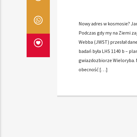
Nowy adres w kosmosie? Ja
Podczas gdy my na Ziemi z
Webba (JWST) przesłał dane
badań była LHS 1140 b – pla
gwiazdozbiorze Wieloryba. 
obecność […]