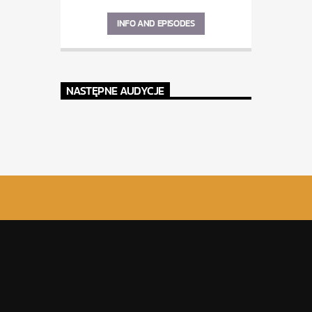
INFO AND EPISODES
NASTĘPNE AUDYCJE