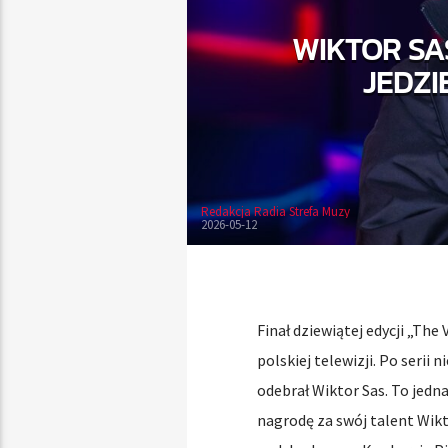
WIKTOR SA
JEDZI
Redakcja Radia Strefa Muzy
2026-05-12
Finał dziewiątej edycji „The
polskiej telewizji. Po seri
odebrał Wiktor Sas. To jedn
nagrodę za swój talent Wikt