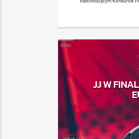
nadchodzącym Konkursie Pio
NEWS
JJ W FINA
E
Redakcja Radia Strefa Muzy
2026-05-12