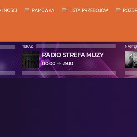
ALNOŚCI
RAMÓWKA
LISTA PRZEBOJÓW
POZDR
TERAZ
NASTĘ
RADIO STREFA MUZY
00:00
21:00