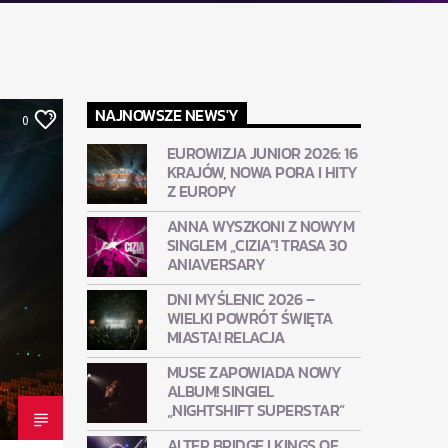
NAJNOWSZE NEWS'Y
0
EUROWIZJA JUNIOR 2026: 16
KRAJÓW, NOWA PORA I HITY
Z EUROPY
ANNA WYSZKONI Z NOWYM
SINGLEM „CIZIA”! TRASA 30
ANIAVERSARY
DNI MYŚLENIC 2026 –
WIELKI POWRÓT ŚWIĘTA
MIASTA! RELACJA
MUSE ZAPOWIADA NOWY
ALBUM! SINGIEL
„NIGHTSHIFT SUPERSTAR”
ALTER BRIDGE I KINGS OF