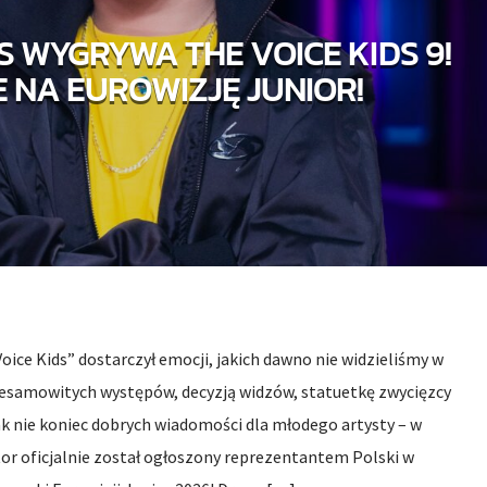
S WYGRYWA THE VOICE KIDS 9!
E NA EUROWIZJĘ JUNIOR!
 Voice Kids” dostarczył emocji, jakich dawno nie widzieliśmy w
i niesamowitych występów, decyzją widzów, statuetkę zwycięzcy
ak nie koniec dobrych wiadomości dla młodego artysty – w
or oficjalnie został ogłoszony reprezentantem Polski w