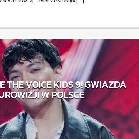
senki Eurowizji Junior 2026! Droga […]
LE THE VOICE KIDS 9! GWIAZDA
UROWIZJI W POLSCE