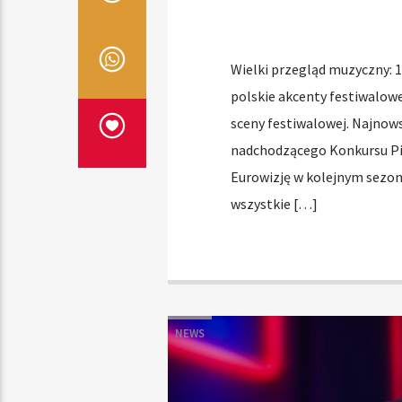
Wielki przegląd muzyczny: 1
polskie akcenty festiwalow
sceny festiwalowej. Najnow
nadchodzącego Konkursu Pio
Eurowizję w kolejnym sezo
wszystkie […]
NEWS