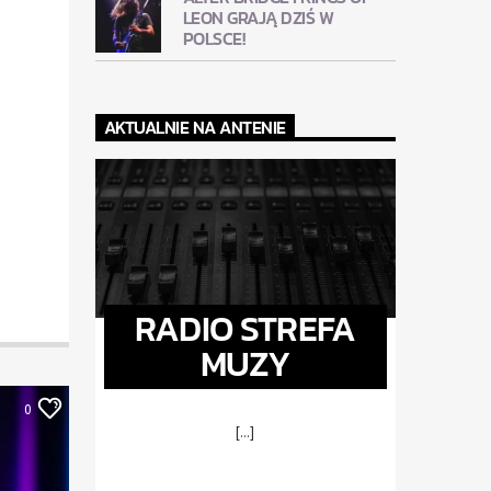
LEON GRAJĄ DZIŚ W
POLSCE!
AKTUALNIE NA ANTENIE
RADIO STREFA
MUZY
0
[...]