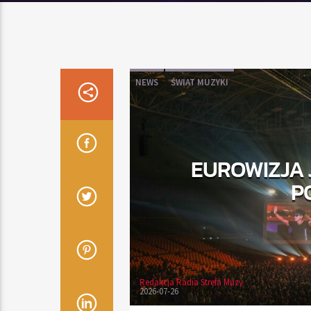
NEWS
ŚWIAT MUZYKI
EUROWIZJA 
P
Redakcja Radia Strefa Muzy
2026-07-26