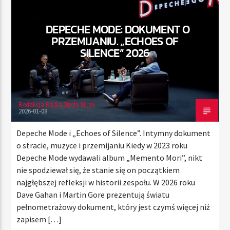
DEPECHE MODE: DOKUMENT O
PRZEMIJANIU. „ECHOES OF
TERAZ
SILENCE” 2026
RADIO STREFA MUZY
00:00
24:00
Redakcja Radia Strefa Muzy
2026-01-08
Radio Strefa Muzy
Depeche Mode i „Echoes of Silence”. Intymny dokument
o stracie, muzyce i przemijaniu Kiedy w 2023 roku
Depeche Mode wydawali album „Memento Mori”, nikt
nie spodziewał się, że stanie się on początkiem
najgłębszej refleksji w historii zespołu. W 2026 roku
Dave Gahan i Martin Gore prezentują światu
pełnometrażowy dokument, który jest czymś więcej niż
zapisem […]