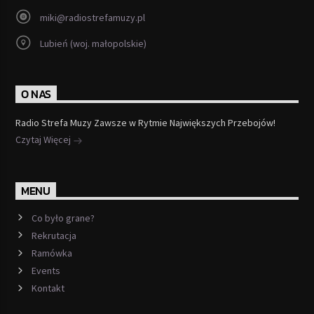
miki@radiostrefamuzy.pl
Lubień (woj. małopolskie)
O NAS
Radio Strefa Muzy Zawsze w Rytmie Największych Przebojów!
Czytaj Więcej
MENU
Co było grane?
Rekrutacja
Ramówka
Events
Kontakt