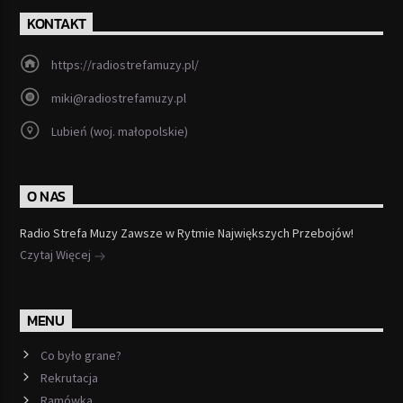
KONTAKT
https://radiostrefamuzy.pl/
miki@radiostrefamuzy.pl
Lubień (woj. małopolskie)
O NAS
Radio Strefa Muzy Zawsze w Rytmie Największych Przebojów!
Czytaj Więcej
MENU
Co było grane?
Rekrutacja
Ramówka