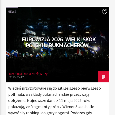
NEWS
0
TERAZ
RADIO STREFA MUZY
00:00
24:00
EUROWIZJA 2026: WIELKI SKOK
POLSKI U BUKMACHERÓW!
Radio Strefa Muzy
Redakcja Radia Strefa Muzy
2026-05-12
Wiedeń przygotowuje się do jutrzejszego pierwszego
półfinału, a zakłady bukmacherskie przeżywają
oblężenie. Najnowsze dane z 11 maja 2026 roku
pokazują, że fragmenty prób z Wiener Stadthalle
wywróciły rankingi do góry nogami. Podczas gdy