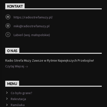
KONTAKT
https://radiostrefamuzy.pl/
miki@radiostrefamuzy.pl
Lubień (woj. małopolskie)
O NAS
Radio Strefa Muzy Zawsze w Rytmie Największych Przebojów!
Czytaj Więcej
MENU
Co było grane?
Rekrutacja
Ramówka