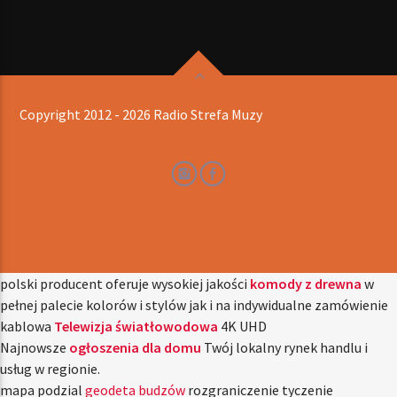
Copyright 2012 - 2026 Radio Strefa Muzy
polski producent oferuje wysokiej jakości
komody z drewna
w
pełnej palecie kolorów i stylów jak i na indywidualne zamówienie
kablowa
Telewizja światłowodowa
4K UHD
Najnowsze
ogłoszenia dla domu
Twój lokalny rynek handlu i
usług w regionie.
mapa podzial
geodeta budzów
rozgraniczenie tyczenie