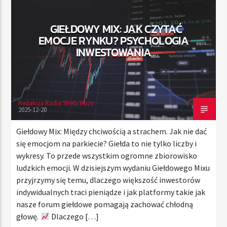
GIEŁDOWY MIX: JAK CZYTAĆ
EMOCJE RYNKU? PSYCHOLOGIA
TERAZ
INWESTOWANIA
RADIO STREFA MUZY
22:00
24:00
Redakcja Radia Strefa Muzy
2025-12-20
Radio Strefa Muzy
Giełdowy Mix: Między chciwością a strachem. Jak nie dać
się emocjom na parkiecie? Giełda to nie tylko liczby i
wykresy. To przede wszystkim ogromne zbiorowisko
ludzkich emocji. W dzisiejszym wydaniu Giełdowego Mixu
przyjrzymy się temu, dlaczego większość inwestorów
indywidualnych traci pieniądze i jak platformy takie jak
nasze forum giełdowe pomagają zachować chłodną
głowę.
Dlaczego […]