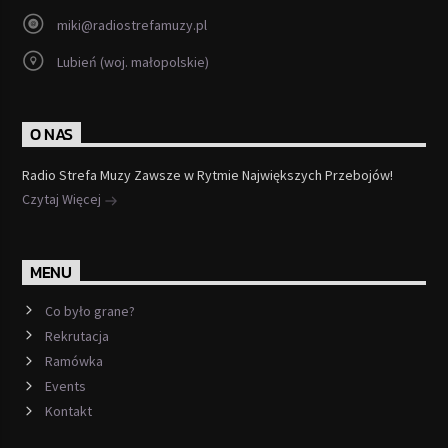
miki@radiostrefamuzy.pl
Lubień (woj. małopolskie)
O NAS
Radio Strefa Muzy Zawsze w Rytmie Największych Przebojów!
Czytaj Więcej
MENU
Co było grane?
Rekrutacja
Ramówka
Events
Kontakt