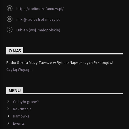
https://radiostrefamuzy.pl/
miki@radiostrefamuzy.pl
Lubień (woj. małopolskie)
O NAS
Radio Strefa Muzy Zawsze w Rytmie Największych Przebojów!
Czytaj Więcej
MENU
Co było grane?
Rekrutacja
Ramówka
Events