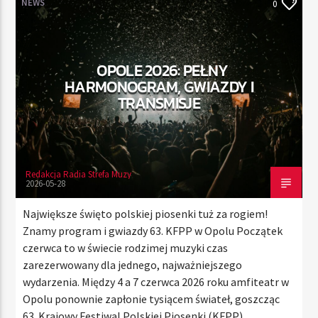
NEWS
0
TERAZ
OPOLE 2026: PEŁNY
RADIO STREFA MUZY
HARMONOGRAM, GWIAZDY I
00:00
24:00
TRANSMISJE
Redakcja Radia Strefa Muzy
Radio Strefa Muzy
2026-05-28
Największe święto polskiej piosenki tuż za rogiem!
Znamy program i gwiazdy 63. KFPP w Opolu Początek
czerwca to w świecie rodzimej muzyki czas
zarezerwowany dla jednego, najważniejszego
wydarzenia. Między 4 a 7 czerwca 2026 roku amfiteatr w
Opolu ponownie zapłonie tysiącem świateł, goszcząc
63. Krajowy Festiwal Polskiej Piosenki (KFPP).