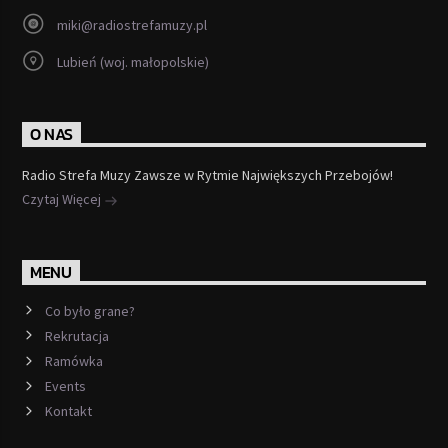
miki@radiostrefamuzy.pl
Lubień (woj. małopolskie)
O NAS
Radio Strefa Muzy Zawsze w Rytmie Największych Przebojów!
Czytaj Więcej
MENU
Co było grane?
Rekrutacja
Ramówka
Events
Kontakt