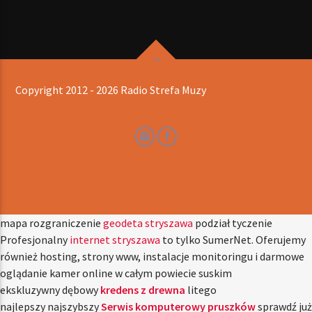
Copyright 2012 - 2026 Radio Strefa Muzy
mapa rozgraniczenie
geodeta stryszawa
podział tyczenie
Profesjonalny
internet stryszawa
to tylko SumerNet. Oferujemy
również hosting, strony www, instalacje monitoringu i darmowe
oglądanie kamer online w całym powiecie suskim
ekskluzywny dębowy
kredens z drewna
litego
najlepszy najszybszy
Serwis komputerowy pruszków
sprawdź już