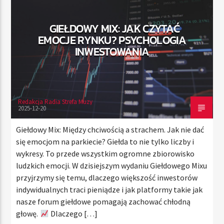
GIEŁDOWY MIX: JAK CZYTAĆ
EMOCJE RYNKU? PSYCHOLOGIA
TERAZ
INWESTOWANIA
RADIO STREFA MUZY
00:00
24:00
Redakcja Radia Strefa Muzy
2025-12-20
Radio Strefa Muzy
Giełdowy Mix: Między chciwością a strachem. Jak nie dać
się emocjom na parkiecie? Giełda to nie tylko liczby i
wykresy. To przede wszystkim ogromne zbiorowisko
ludzkich emocji. W dzisiejszym wydaniu Giełdowego Mixu
przyjrzymy się temu, dlaczego większość inwestorów
indywidualnych traci pieniądze i jak platformy takie jak
nasze forum giełdowe pomagają zachować chłodną
głowę.
Dlaczego […]