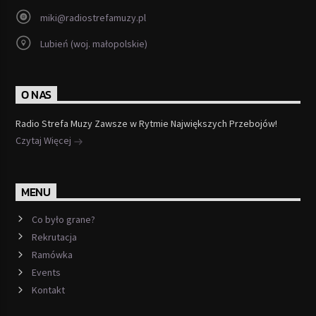
miki@radiostrefamuzy.pl
Lubień (woj. małopolskie)
O NAS
Radio Strefa Muzy Zawsze w Rytmie Największych Przebojów!
Czytaj Więcej
MENU
Co było grane?
Rekrutacja
Ramówka
Events
Kontakt