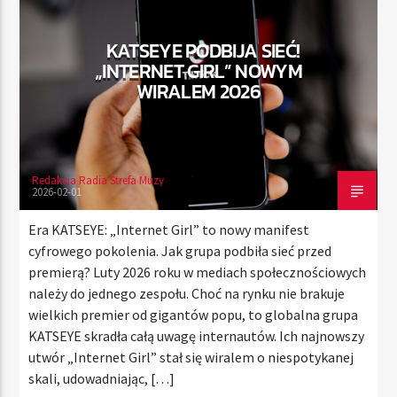
KATSEYE PODBIJA SIEĆ!
„INTERNET GIRL” NOWYM
TERAZ
WIRALEM 2026
RADIO STREFA MUZY
00:00
24:00
Redakcja Radia Strefa Muzy
2026-02-01
Radio Strefa Muzy
Era KATSEYE: „Internet Girl” to nowy manifest
cyfrowego pokolenia. Jak grupa podbiła sieć przed
premierą? Luty 2026 roku w mediach społecznościowych
należy do jednego zespołu. Choć na rynku nie brakuje
wielkich premier od gigantów popu, to globalna grupa
KATSEYE skradła całą uwagę internautów. Ich najnowszy
utwór „Internet Girl” stał się wiralem o niespotykanej
skali, udowadniając, […]