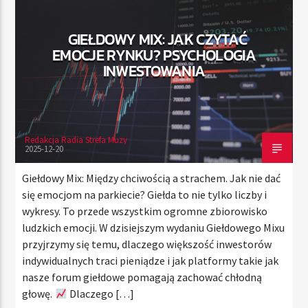
GIEŁDOWY MIX: JAK CZYTAĆ
EMOCJE RYNKU? PSYCHOLOGIA
TERAZ
INWESTOWANIA
RADIO STREFA MUZY
11:00
20:00
Redakcja Radia Strefa Muzy
2025-12-20
Radio Strefa Muzy
Giełdowy Mix: Między chciwością a strachem. Jak nie dać
się emocjom na parkiecie? Giełda to nie tylko liczby i
wykresy. To przede wszystkim ogromne zbiorowisko
ludzkich emocji. W dzisiejszym wydaniu Giełdowego Mixu
przyjrzymy się temu, dlaczego większość inwestorów
indywidualnych traci pieniądze i jak platformy takie jak
nasze forum giełdowe pomagają zachować chłodną
głowę.
Dlaczego […]