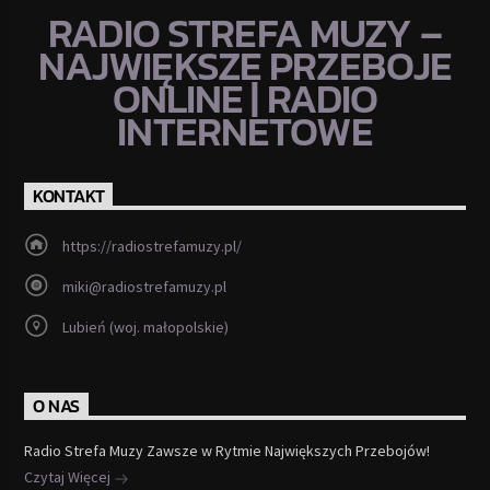
RADIO STREFA MUZY –
NAJWIĘKSZE PRZEBOJE
ONLINE | RADIO
INTERNETOWE
KONTAKT
https://radiostrefamuzy.pl/
miki@radiostrefamuzy.pl
Lubień (woj. małopolskie)
O NAS
Radio Strefa Muzy Zawsze w Rytmie Największych Przebojów!
Czytaj Więcej