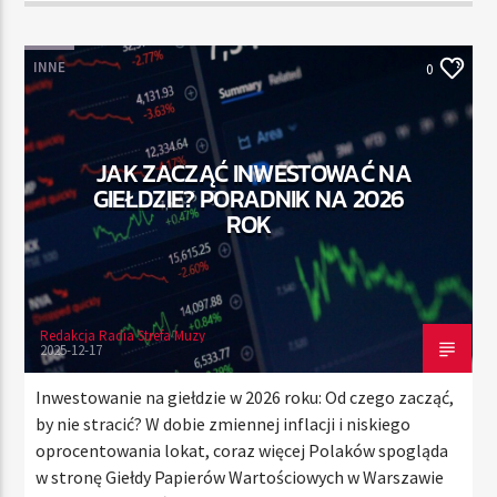
INNE
0
JAK ZACZĄĆ INWESTOWAĆ NA
GIEŁDZIE? PORADNIK NA 2026
ROK
Redakcja Radia Strefa Muzy
2025-12-17
Inwestowanie na giełdzie w 2026 roku: Od czego zacząć,
by nie stracić? W dobie zmiennej inflacji i niskiego
oprocentowania lokat, coraz więcej Polaków spogląda
w stronę Giełdy Papierów Wartościowych w Warszawie