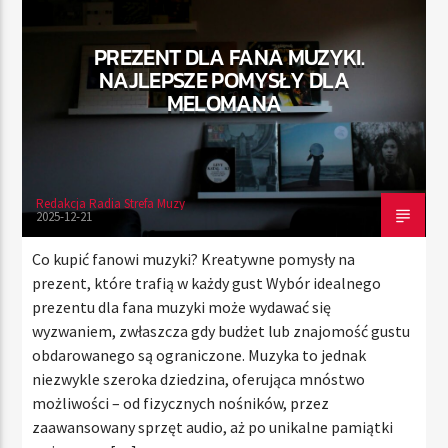
PREZENT DLA FANA MUZYKI.
NAJLEPSZE POMYSŁY DLA
TERAZ
MELOMANA
RADIO STREFA MUZY
11:00
20:00
Redakcja Radia Strefa Muzy
2025-12-21
Radio Strefa Muzy
Co kupić fanowi muzyki? Kreatywne pomysły na
prezent, które trafią w każdy gust Wybór idealnego
prezentu dla fana muzyki może wydawać się
wyzwaniem, zwłaszcza gdy budżet lub znajomość gustu
obdarowanego są ograniczone. Muzyka to jednak
niezwykle szeroka dziedzina, oferująca mnóstwo
możliwości – od fizycznych nośników, przez
zaawansowany sprzęt audio, aż po unikalne pamiątki