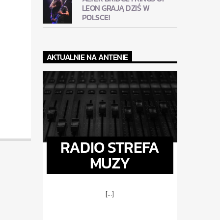
LEON GRAJĄ DZIŚ W
POLSCE!
AKTUALNIE NA ANTENIE
RADIO STREFA
MUZY
[...]