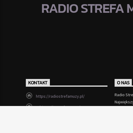
RADIO STREFA 
KONTAKT
O NAS
Radio Str
https://radiostrefamuzy.pl/
Największ
miki@radiostrefamuzy.pl
Czytaj Wi
Lubień (woj. małopolskie)