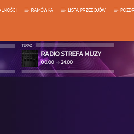
ALNOŚCI
RAMÓWKA
LISTA PRZEBOJÓW
POZDR
TERAZ
RADIO STREFA MUZY
00:00
24:00