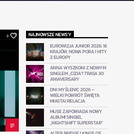
NAJNOWSZE NEWS'Y
0
EUROWIZJA JUNIOR 2026: 16
KRAJÓW, NOWA PORA I HITY
Z EUROPY
ANNA WYSZKONI Z NOWYM
SINGLEM „CIZIA”! TRASA 30
ANIAVERSARY
DNI MYŚLENIC 2026 –
WIELKI POWRÓT ŚWIĘTA
MIASTA! RELACJA
MUSE ZAPOWIADA NOWY
ALBUM! SINGIEL
„NIGHTSHIFT SUPERSTAR”
ALTER BRIDGE I KINGS OF