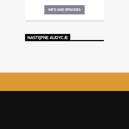
INFO AND EPISODES
NASTĘPNE AUDYCJE