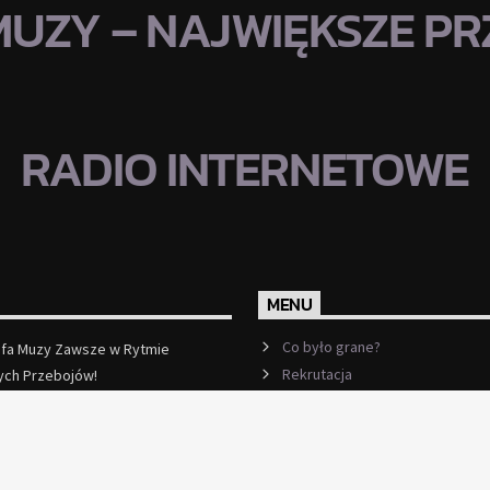
MUZY – NAJWIĘKSZE PRZ
RADIO INTERNETOWE
MENU
Co było grane?
efa Muzy Zawsze w Rytmie
Rekrutacja
ych Przebojów!
ęcej
Ramówka
Events
Kontakt