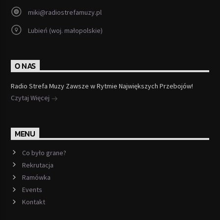
miki@radiostrefamuzy.pl
Lubień (woj. małopolskie)
O NAS
Radio Strefa Muzy Zawsze w Rytmie Największych Przebojów!
Czytaj Więcej
MENU
Co było grane?
Rekrutacja
Ramówka
Events
Kontakt