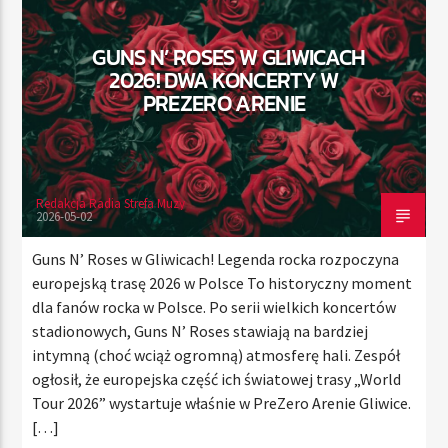
GUNS N’ ROSES W GLIWICACH
2026! DWA KONCERTY W
TERAZ
PREZERO ARENIE
RADIO STREFA MUZY
00:00
24:00
Redakcja Radia Strefa Muzy
2026-05-02
Radio Strefa Muzy
Guns N’ Roses w Gliwicach! Legenda rocka rozpoczyna
europejską trasę 2026 w Polsce To historyczny moment
dla fanów rocka w Polsce. Po serii wielkich koncertów
stadionowych, Guns N’ Roses stawiają na bardziej
intymną (choć wciąż ogromną) atmosferę hali. Zespół
ogłosił, że europejska część ich światowej trasy „World
Tour 2026” wystartuje właśnie w PreZero Arenie Gliwice.
[…]