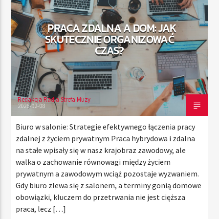
PRACA ZDALNA A DOM: JAK
SKUTECZNIE ORGANIZOWAĆ
TERAZ
CZAS?
RADIO STREFA MUZY
00:00
10:00
Redakcja Radia Strefa Muzy
2026-02-08
Radio Strefa Muzy
Biuro w salonie: Strategie efektywnego łączenia pracy
zdalnej z życiem prywatnym Praca hybrydowa i zdalna
na stałe wpisały się w nasz krajobraz zawodowy, ale
walka o zachowanie równowagi między życiem
prywatnym a zawodowym wciąż pozostaje wyzwaniem.
Gdy biuro zlewa się z salonem, a terminy gonią domowe
obowiązki, kluczem do przetrwania nie jest cięższa
praca, lecz […]