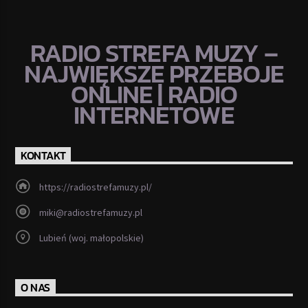
RADIO STREFA MUZY –
NAJWIĘKSZE PRZEBOJE
ONLINE | RADIO
INTERNETOWE
KONTAKT
https://radiostrefamuzy.pl/
miki@radiostrefamuzy.pl
Lubień (woj. małopolskie)
O NAS