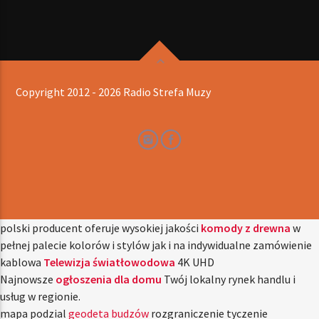
Copyright 2012 - 2026 Radio Strefa Muzy
polski producent oferuje wysokiej jakości
komody z drewna
w
pełnej palecie kolorów i stylów jak i na indywidualne zamówienie
kablowa
Telewizja światłowodowa
4K UHD
Najnowsze
ogłoszenia dla domu
Twój lokalny rynek handlu i
usług w regionie.
mapa podzial
geodeta budzów
rozgraniczenie tyczenie