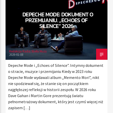
DEPECHE MODE: DOKUMENT O
PRZEMIJANIU. „ECHOES OF
TERAZ
SILENCE” 2026
RADIO STREFA MUZY
21:00
24:00
Redakcja Radia Strefa Muzy
2026-01-08
Radio Strefa Muzy
Depeche Mode i „Echoes of Silence”. Intymny dokument
o stracie, muzyce i przemijaniu Kiedy w 2023 roku
Depeche Mode wydawali album „Memento Mori”, nikt
nie spodziewał się, że stanie się on początkiem
najgłębszej refleksji w historii zespołu. W 2026 roku
Dave Gahan i Martin Gore prezentują światu
pełnometrażowy dokument, który jest czymś więcej niż
zapisem […]