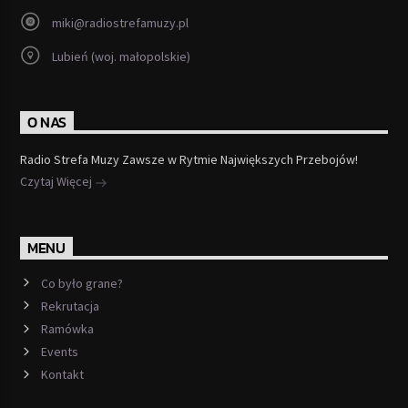
miki@radiostrefamuzy.pl
Lubień (woj. małopolskie)
O NAS
Radio Strefa Muzy Zawsze w Rytmie Największych Przebojów!
Czytaj Więcej
MENU
Co było grane?
Rekrutacja
Ramówka
Events
Kontakt