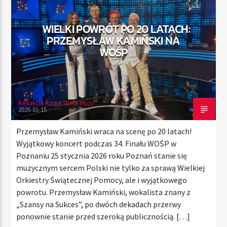
WIELKI POWRÓT PO 20 LATACH:
PRZEMYSŁAW KAMIŃSKI NA
TERAZ
WOŚP
RADIO STREFA MUZY
00:00
21:00
Redakcja Radia Strefa Muzy
2026-01-15
Radio Strefa Muzy
Przemysław Kamiński wraca na scenę po 20 latach!
Wyjątkowy koncert podczas 34. Finału WOŚP w
Poznaniu 25 stycznia 2026 roku Poznań stanie się
muzycznym sercem Polski nie tylko za sprawą Wielkiej
Orkiestry Świątecznej Pomocy, ale i wyjątkowego
powrotu. Przemysław Kamiński, wokalista znany z
„Szansy na Sukces”, po dwóch dekadach przerwy
ponownie stanie przed szeroką publicznością. […]