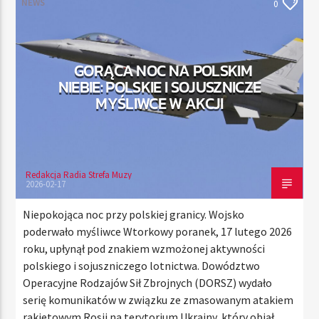
NEWS
0
TERAZ
GORĄCA NOC NA POLSKIM
RADIO STREFA MUZY
NIEBIE: POLSKIE I SOJUSZNICZE
00:00
24:00
MYŚLIWCE W AKCJI
Redakcja Radia Strefa Muzy
Radio Strefa Muzy
2026-02-17
Niepokojąca noc przy polskiej granicy. Wojsko
poderwało myśliwce Wtorkowy poranek, 17 lutego 2026
roku, upłynął pod znakiem wzmożonej aktywności
polskiego i sojuszniczego lotnictwa. Dowództwo
Operacyjne Rodzajów Sił Zbrojnych (DORSZ) wydało
serię komunikatów w związku ze zmasowanym atakiem
rakietowym Rosji na terytorium Ukrainy, który objął