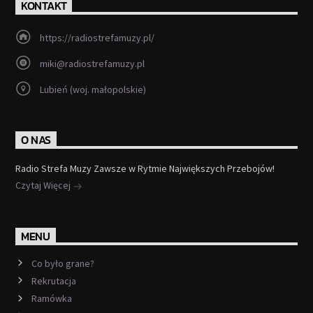
KONTAKT
https://radiostrefamuzy.pl/
miki@radiostrefamuzy.pl
Lubień (woj. małopolskie)
O NAS
Radio Strefa Muzy Zawsze w Rytmie Największych Przebojów!
Czytaj Więcej
MENU
Co było grane?
Rekrutacja
Ramówka