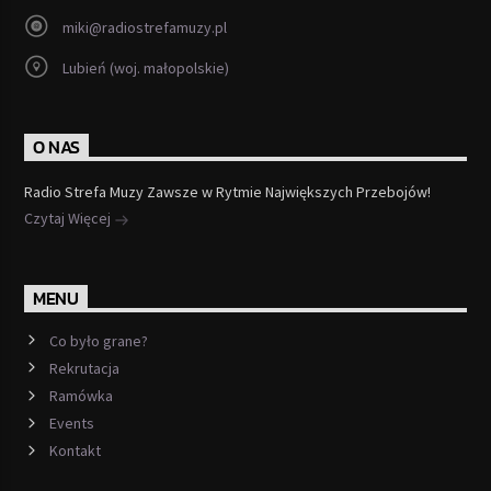
miki@radiostrefamuzy.pl
Lubień (woj. małopolskie)
O NAS
Radio Strefa Muzy Zawsze w Rytmie Największych Przebojów!
Czytaj Więcej
MENU
Co było grane?
Rekrutacja
Ramówka
Events
Kontakt