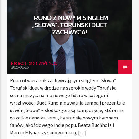
RUNO Z NOWYM SINGLEM
„SŁOWA”. TORUŃSKI DUET
TERAZ
ZACHWYCA!
RADIO STREFA MUZY
00:00
24:00
Redakcja Radia Strefa Muzy
2026-01-16
Radio Strefa Muzy
Runo otwiera rok zachwycającym singlem „Słowa”.
Toruński duet w drodze na szerokie wody Toruńska
scena muzyczna ma nowego lidera w kategorii
wrażliwości. Duet Runo nie zwalnia tempa i prezentuje
utwór „Słowa” – słodko-gorzką kompozycję, która ma
wszelkie dane ku temu, by stać się nowym hymnem
fanów jakościowego indie popu. Beata Buchholz i
Marcin Młynarczyk udowadniają, […]