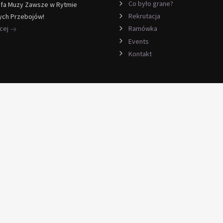
Co było grane?
efa Muzy Zawsze w Rytmie
Rekrutacja
ych Przebojów!
ęcej
Ramówka
Events
Kontakt
lmy czytaj anonse ogłoszenia towarzyskie swingers kluby
 rozwiązania dla prawdziwych Cougar. Zobacz już dziś!