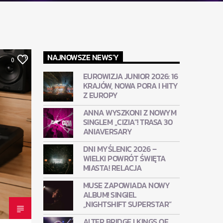
NAJNOWSZE NEWS'Y
0
EUROWIZJA JUNIOR 2026: 16
KRAJÓW, NOWA PORA I HITY
Z EUROPY
ANNA WYSZKONI Z NOWYM
SINGLEM „CIZIA”! TRASA 30
ANIAVERSARY
DNI MYŚLENIC 2026 –
WIELKI POWRÓT ŚWIĘTA
MIASTA! RELACJA
MUSE ZAPOWIADA NOWY
ALBUM! SINGIEL
„NIGHTSHIFT SUPERSTAR”
ALTER BRIDGE I KINGS OF