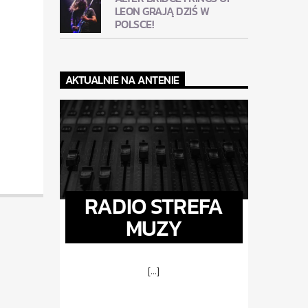
LEON GRAJĄ DZIŚ W
POLSCE!
AKTUALNIE NA ANTENIE
RADIO STREFA
MUZY
[...]