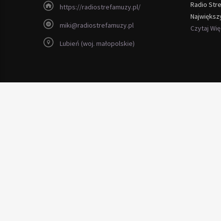
Radio Str
https://radiostrefamuzy.pl/
Największ
miki@radiostrefamuzy.pl
Czytaj Wi
Lubień (woj. małopolskie)
Copyright 2012 - 2026 Radio Strefa Muzy
zobacz nowy
sex portal
umawiaj się na randki oglądaj zdjęcia i fi
Odkryj świat
Cougar
Niezależny, silny i dynamiczny. Sprawdź nasze
psychoterapia Gestalt Wrocław
hydraulik warszawa