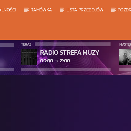
ALNOŚCI
RAMÓWKA
LISTA PRZEBOJÓW
POZDR
TERAZ
NASTĘ
RADIO STREFA MUZY
00:00
21:00