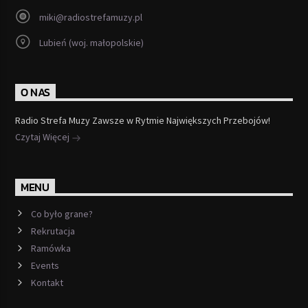
miki@radiostrefamuzy.pl
Lubień (woj. małopolskie)
O NAS
Radio Strefa Muzy Zawsze w Rytmie Największych Przebojów!
Czytaj Więcej
MENU
Co było grane?
Rekrutacja
Ramówka
Events
Kontakt