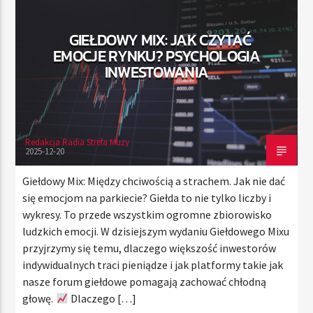
GIEŁDOWY MIX: JAK CZYTAĆ
EMOCJE RYNKU? PSYCHOLOGIA
TERAZ
INWESTOWANIA
RADIO STREFA MUZY
21:00
24:00
Redakcja Radia Strefa Muzy
2025-12-20
Radio Strefa Muzy
Giełdowy Mix: Między chciwością a strachem. Jak nie dać
się emocjom na parkiecie? Giełda to nie tylko liczby i
wykresy. To przede wszystkim ogromne zbiorowisko
ludzkich emocji. W dzisiejszym wydaniu Giełdowego Mixu
przyjrzymy się temu, dlaczego większość inwestorów
indywidualnych traci pieniądze i jak platformy takie jak
nasze forum giełdowe pomagają zachować chłodną
głowę.
Dlaczego […]