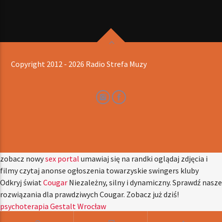
Copyright 2012 - 2026 Radio Strefa Muzy
zobacz nowy
sex portal
umawiaj się na randki oglądaj zdjęcia i
filmy czytaj anonse ogłoszenia towarzyskie swingers kluby
Odkryj świat
Cougar
Niezależny, silny i dynamiczny. Sprawdź nasze
rozwiązania dla prawdziwych Cougar. Zobacz już dziś!
psychoterapia Gestalt Wrocław
hydraulik warszawa