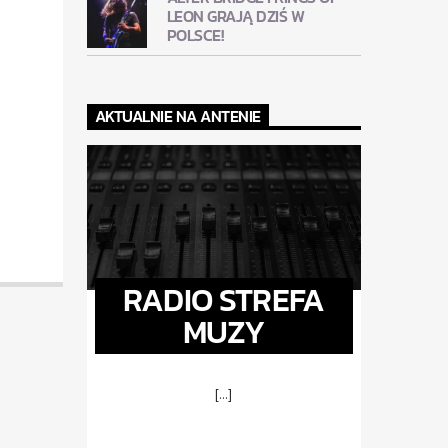
LEON GRAJĄ DZIŚ W
POLSCE!
AKTUALNIE NA ANTENIE
RADIO STREFA
MUZY
[...]