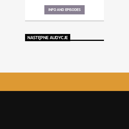
INFO AND EPISODES
NASTĘPNE AUDYCJE