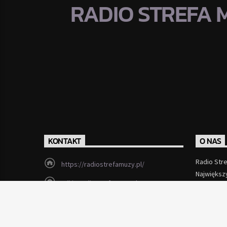
RADIO STREFA 
KONTAKT
O NAS
Radio Str
https://radiostrefamuzy.pl/
Największ
miki@radiostrefamuzy.pl
Czytaj Wi
Lubień (woj. małopolskie)