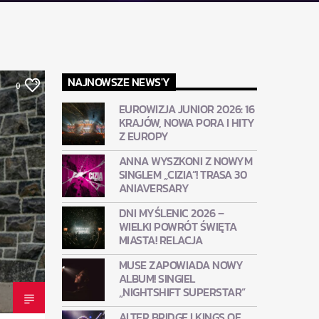
NAJNOWSZE NEWS'Y
0
EUROWIZJA JUNIOR 2026: 16
KRAJÓW, NOWA PORA I HITY
Z EUROPY
ANNA WYSZKONI Z NOWYM
SINGLEM „CIZIA”! TRASA 30
ANIAVERSARY
DNI MYŚLENIC 2026 –
WIELKI POWRÓT ŚWIĘTA
MIASTA! RELACJA
MUSE ZAPOWIADA NOWY
ALBUM! SINGIEL
„NIGHTSHIFT SUPERSTAR”
ALTER BRIDGE I KINGS OF