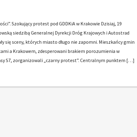
ści”. Szokujący protest pod GDDKiA w Krakowie Dzisiaj, 19
owską siedzibą Generalnej Dyrekcji Dróg Krajowych i Autostrad
rały się sceny, których miasto długo nie zapomni. Mieszkańcy gmin
cami a Krakowem, zdesperowani brakiem porozumienia w
asy S7, zorganizowali „czarny protest”. Centralnym punktem […]