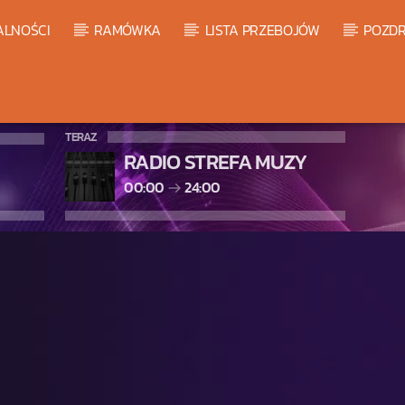
ALNOŚCI
RAMÓWKA
LISTA PRZEBOJÓW
POZDR
TERAZ
RADIO STREFA MUZY
00:00
24:00