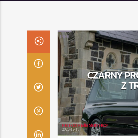
INNE
CZARNY PR
Z T
Redakcja Radia Strefa Muzy
2025-12-19