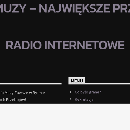
MUZY – NAJWIĘKSZE PRZ
RADIO INTERNETOWE
MENU
Co było grane?
efa Muzy Zawsze w Rytmie
Rekrutacja
ych Przebojów!
ęcej
Ramówka
Events
Kontakt