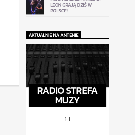
LEON GRAJĄ DZIŚ W
POLSCE!
AKTUALNIE NA ANTENIE
RADIO STREFA
MUZY
[...]