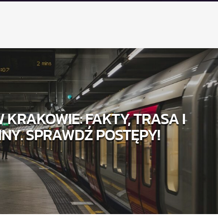
 KRAKOWIE: FAKTY, TRASA I
INY. SPRAWDŹ POSTĘPY!