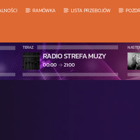
ALNOŚCI
RAMÓWKA
LISTA PRZEBOJÓW
POZDR
TERAZ
NASTĘ
RADIO STREFA MUZY
00:00
21:00