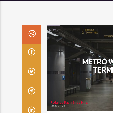
NEWS
METRO W
TERM
Redakcja Radia Strefa Muzy
2026-01-26