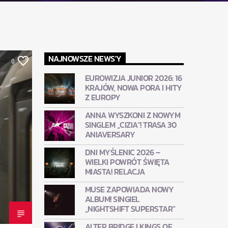
NAJNOWSZE NEWS'Y
0
EUROWIZJA JUNIOR 2026: 16
KRAJÓW, NOWA PORA I HITY
Z EUROPY
ANNA WYSZKONI Z NOWYM
SINGLEM „CIZIA”! TRASA 30
ANIAVERSARY
DNI MYŚLENIC 2026 –
WIELKI POWRÓT ŚWIĘTA
MIASTA! RELACJA
MUSE ZAPOWIADA NOWY
ALBUM! SINGIEL
„NIGHTSHIFT SUPERSTAR”
ALTER BRIDGE I KINGS OF