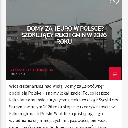
NEWS
0
TERAZ
DOMY ZA 1 EURO W POLSCE?
RADIO STREFA MUZY
SZOKUJĄCY RUCH GMIN W 2026
00:00
21:00
ROKU
Redakcja Radia Strefa Muzy
Radio Strefa Muzy
2026-02-08
Włoski scenariusz nad Wisłą. Domy za „złotówkę”
podbijają Polskę – znamy lokalizacje! To, co jeszcze
kilka lat temu było turystyczną ciekawostką z Sycylii czy
Sardynii, w lutym 2026 roku staje się rzeczywistością w
kilku regionach Polski. W obliczu postępującego
wyludniania się mniejszych miejscowości, pierwsze
gminy na ścianie wschodniej oraz w województwie