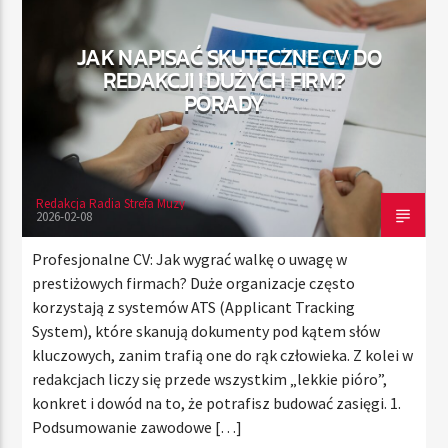
JAK NAPISAĆ SKUTECZNE CV DO
REDAKCJI I DUŻYCH FIRM?
TERAZ
PORADY
RADIO STREFA MUZY
11:00
20:00
Redakcja Radia Strefa Muzy
2026-02-08
Radio Strefa Muzy
Profesjonalne CV: Jak wygrać walkę o uwagę w
prestiżowych firmach? Duże organizacje często
korzystają z systemów ATS (Applicant Tracking
System), które skanują dokumenty pod kątem słów
kluczowych, zanim trafią one do rąk człowieka. Z kolei w
redakcjach liczy się przede wszystkim „lekkie pióro”,
konkret i dowód na to, że potrafisz budować zasięgi. 1.
Podsumowanie zawodowe […]