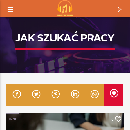
JAK SZUKAĆ PRACY
TERAZ GRAMY
TYTUŁ
INNE
0
ARTYSTA