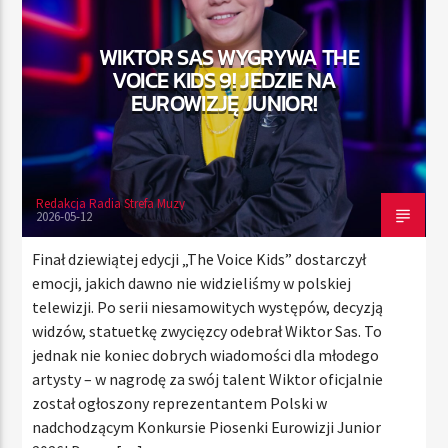
WIKTOR SAS WYGRYWA THE
VOICE KIDS 9! JEDZIE NA
TERAZ
EUROWIZJĘ JUNIOR!
RADIO STREFA MUZY
00:00
21:00
Redakcja Radia Strefa Muzy
2026-05-12
Radio Strefa Muzy
Finał dziewiątej edycji „The Voice Kids” dostarczył
emocji, jakich dawno nie widzieliśmy w polskiej
telewizji. Po serii niesamowitych występów, decyzją
widzów, statuetkę zwycięzcy odebrał Wiktor Sas. To
jednak nie koniec dobrych wiadomości dla młodego
artysty – w nagrodę za swój talent Wiktor oficjalnie
został ogłoszony reprezentantem Polski w
nadchodzącym Konkursie Piosenki Eurowizji Junior