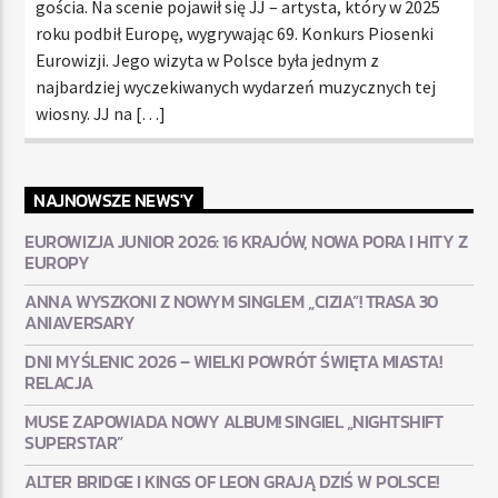
gościa. Na scenie pojawił się JJ – artysta, który w 2025
roku podbił Europę, wygrywając 69. Konkurs Piosenki
Eurowizji. Jego wizyta w Polsce była jednym z
najbardziej wyczekiwanych wydarzeń muzycznych tej
wiosny. JJ na […]
NAJNOWSZE NEWS'Y
EUROWIZJA JUNIOR 2026: 16 KRAJÓW, NOWA PORA I HITY Z
EUROPY
ANNA WYSZKONI Z NOWYM SINGLEM „CIZIA”! TRASA 30
ANIAVERSARY
DNI MYŚLENIC 2026 – WIELKI POWRÓT ŚWIĘTA MIASTA!
RELACJA
MUSE ZAPOWIADA NOWY ALBUM! SINGIEL „NIGHTSHIFT
SUPERSTAR”
ALTER BRIDGE I KINGS OF LEON GRAJĄ DZIŚ W POLSCE!