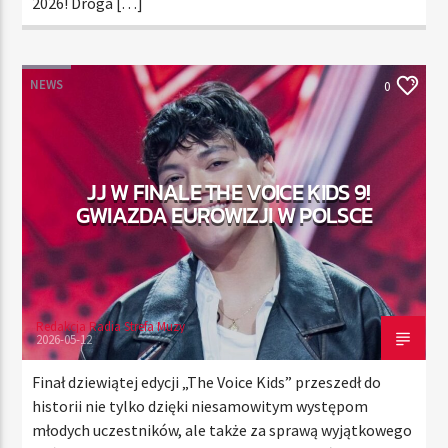
2026! Droga […]
NEWS
0
JJ W FINALE THE VOICE KIDS 9!
GWIAZDA EUROWIZJI W POLSCE
Redakcja Radia Strefa Muzy
2026-05-12
Finał dziewiątej edycji „The Voice Kids” przeszedł do
historii nie tylko dzięki niesamowitym występom
młodych uczestników, ale także za sprawą wyjątkowego