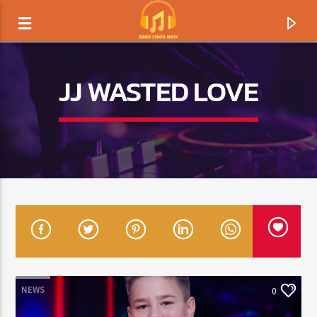
JJ WASTED LOVE
TERAZ GRAMY
TYTUŁ
NEWS
0
ARTYSTA