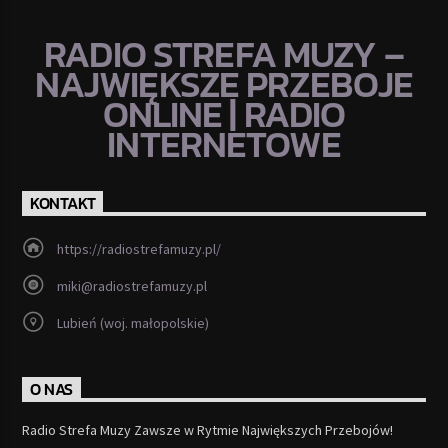
RADIO STREFA MUZY –
NAJWIĘKSZE PRZEBOJE
ONLINE | RADIO
INTERNETOWE
KONTAKT
https://radiostrefamuzy.pl/
miki@radiostrefamuzy.pl
Lubień (woj. małopolskie)
O NAS
Radio Strefa Muzy Zawsze w Rytmie Największych Przebojów!