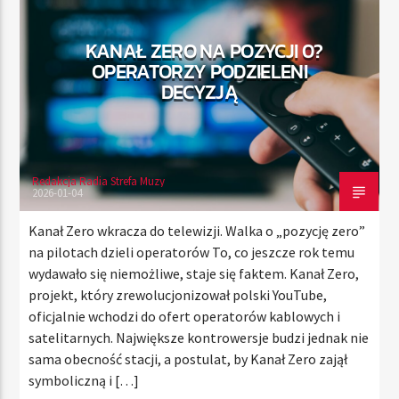
KANAŁ ZERO NA POZYCJI 0?
OPERATORZY PODZIELENI
TERAZ
DECYZJĄ
RADIO STREFA MUZY
00:00
21:00
Redakcja Radia Strefa Muzy
2026-01-04
Radio Strefa Muzy
Kanał Zero wkracza do telewizji. Walka o „pozycję zero”
na pilotach dzieli operatorów To, co jeszcze rok temu
wydawało się niemożliwe, staje się faktem. Kanał Zero,
projekt, który zrewolucjonizował polski YouTube,
oficjalnie wchodzi do ofert operatorów kablowych i
satelitarnych. Największe kontrowersje budzi jednak nie
sama obecność stacji, a postulat, by Kanał Zero zajął
symboliczną i […]