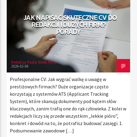
JAK NAPISAĆ SKUTECZNE CV DO
REDAKCJI I DUŻYCH FIRM?
TERAZ
PORADY
RADIO STREFA MUZY
00:00
10:00
Redakcja Radia Strefa Muzy
2026-02-08
Radio Strefa Muzy
Profesjonalne CV: Jak wygrać walkę o uwagę w
prestiżowych firmach? Duże organizacje często
korzystają z systemów ATS (Applicant Tracking
System), które skanują dokumenty pod kątem słów
kluczowych, zanim trafią one do rąk człowieka. Z kolei w
redakcjach liczy się przede wszystkim „lekkie pióro”,
konkret i dowód na to, że potrafisz budować zasięgi. 1.
Podsumowanie zawodowe […]