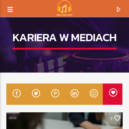
KARIERA W MEDIACH
TERAZ GRAMY
TYTUŁ
INNE
0
ARTYSTA