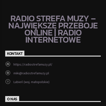
RADIO STREFA MUZY –
NAJWIĘKSZE PRZEBOJE
ONLINE | RADIO
INTERNETOWE
KONTAKT
https://radiostrefamuzy.pl/
miki@radiostrefamuzy.pl
Lubień (woj. małopolskie)
O NAS