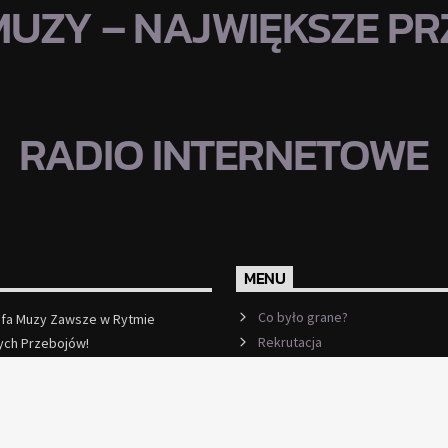
MUZY – NAJWIĘKSZE PRZ
RADIO INTERNETOWE
MENU
Co było grane?
efa Muzy Zawsze w Rytmie
Rekrutacja
ych Przebojów!
ęcej
Ramówka
Events
Kontakt