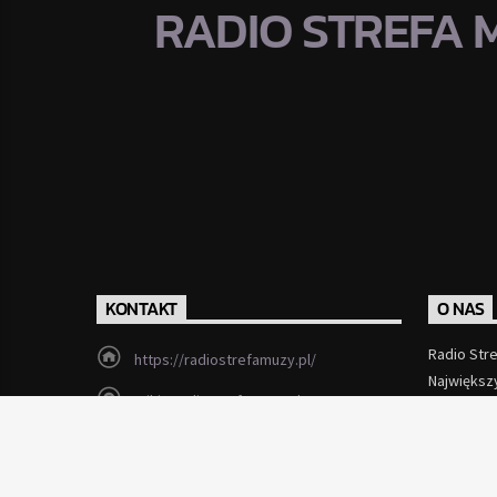
RADIO STREFA 
KONTAKT
O NAS
Radio Str
https://radiostrefamuzy.pl/
Największ
miki@radiostrefamuzy.pl
Czytaj Wi
Lubień (woj. małopolskie)