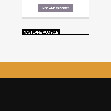
INFO AND EPISODES
NASTĘPNE AUDYCJE