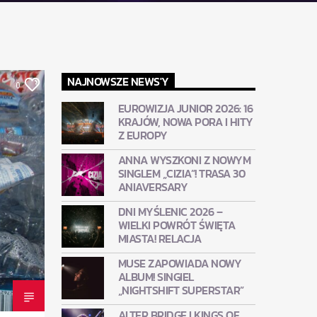
NAJNOWSZE NEWS'Y
0
EUROWIZJA JUNIOR 2026: 16
KRAJÓW, NOWA PORA I HITY
Z EUROPY
ANNA WYSZKONI Z NOWYM
SINGLEM „CIZIA”! TRASA 30
ANIAVERSARY
DNI MYŚLENIC 2026 –
WIELKI POWRÓT ŚWIĘTA
MIASTA! RELACJA
MUSE ZAPOWIADA NOWY
ALBUM! SINGIEL
„NIGHTSHIFT SUPERSTAR”
ALTER BRIDGE I KINGS OF