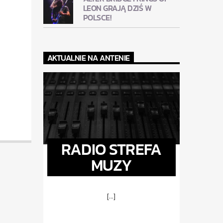
LEON GRAJĄ DZIŚ W
POLSCE!
AKTUALNIE NA ANTENIE
RADIO STREFA
MUZY
[...]