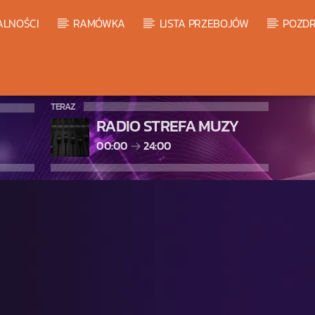
ALNOŚCI
RAMÓWKA
LISTA PRZEBOJÓW
POZDR
TERAZ
RADIO STREFA MUZY
00:00
24:00