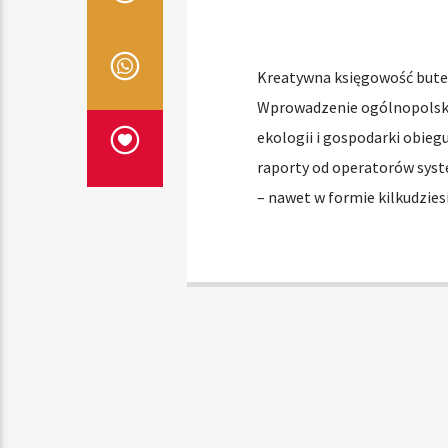
Kreatywna księgowość butel
Wprowadzenie ogólnopolski
ekologii i gospodarki obieg
raporty od operatorów syste
– nawet w formie kilkudzies