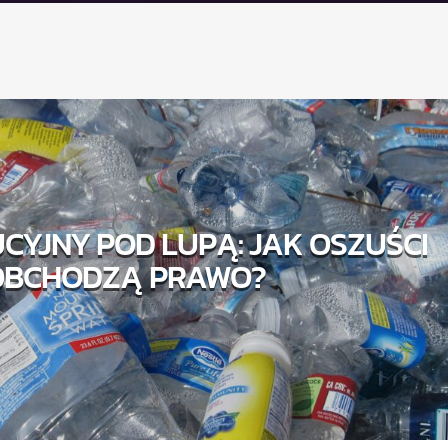
CYJNY POD LUPĄ: JAK OSZUŚCI
OBCHODZĄ PRAWO?