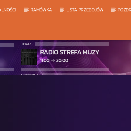
ALNOŚCI
RAMÓWKA
LISTA PRZEBOJÓW
POZDR
TERAZ
RADIO STREFA MUZY
11:00
20:00
NASTĘPNA
LISTA PRZEBOJÓW HOT 20
20:00
21:00