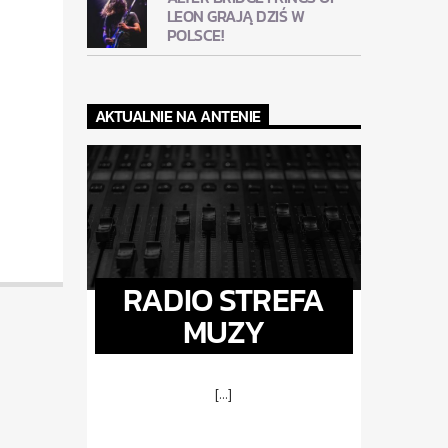
LEON GRAJĄ DZIŚ W
POLSCE!
AKTUALNIE NA ANTENIE
RADIO STREFA
MUZY
[...]