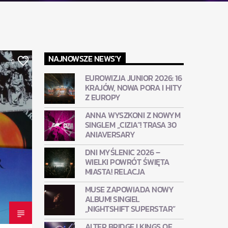
NAJNOWSZE NEWS'Y
0
EUROWIZJA JUNIOR 2026: 16
KRAJÓW, NOWA PORA I HITY
Z EUROPY
ANNA WYSZKONI Z NOWYM
SINGLEM „CIZIA”! TRASA 30
ANIAVERSARY
DNI MYŚLENIC 2026 –
WIELKI POWRÓT ŚWIĘTA
MIASTA! RELACJA
MUSE ZAPOWIADA NOWY
ALBUM! SINGIEL
„NIGHTSHIFT SUPERSTAR”
ALTER BRIDGE I KINGS OF