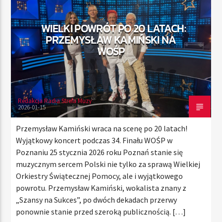
WIELKI POWRÓT PO 20 LATACH:
PRZEMYSŁAW KAMIŃSKI NA
TERAZ
WOŚP
RADIO STREFA MUZY
00:00
24:00
Redakcja Radia Strefa Muzy
2026-01-15
Radio Strefa Muzy
Przemysław Kamiński wraca na scenę po 20 latach!
Wyjątkowy koncert podczas 34. Finału WOŚP w
Poznaniu 25 stycznia 2026 roku Poznań stanie się
muzycznym sercem Polski nie tylko za sprawą Wielkiej
Orkiestry Świątecznej Pomocy, ale i wyjątkowego
powrotu. Przemysław Kamiński, wokalista znany z
„Szansy na Sukces”, po dwóch dekadach przerwy
ponownie stanie przed szeroką publicznością. […]