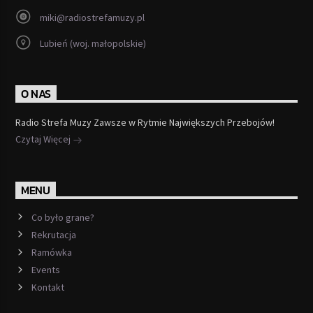
miki@radiostrefamuzy.pl
Lubień (woj. małopolskie)
O NAS
Radio Strefa Muzy Zawsze w Rytmie Największych Przebojów!
Czytaj Więcej
MENU
Co było grane?
Rekrutacja
Ramówka
Events
Kontakt