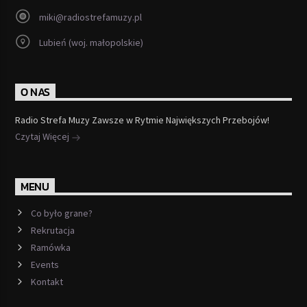
miki@radiostrefamuzy.pl
Lubień (woj. małopolskie)
O NAS
Radio Strefa Muzy Zawsze w Rytmie Największych Przebojów!
Czytaj Więcej
MENU
Co było grane?
Rekrutacja
Ramówka
Events
Kontakt