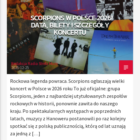
SCORPIONS W POLSCE 2026!
DATA, BILETY I SZCZEGÓŁY
TERAZ
KONCERTU
RADIO STREFA MUZY
00:00
24:00
Redakcja Radia Strefa Muzy
2025-12-25
Radio Strefa Muzy
Rockowa legenda powraca. Scorpions ogłaszają wielki
koncert w Polsce w 2026 roku To już oficjalne: grupa
Scorpions, jeden z najbardziej utytułowanych zespołów
rockowych w historii, ponownie zawita do naszego
kraju. Po spektakularnych występach w poprzednich
latach, muzycy z Hanoweru postanowili po raz kolejny
spotkać się z polską publicznością, którą od lat uznają
za jedną z […]