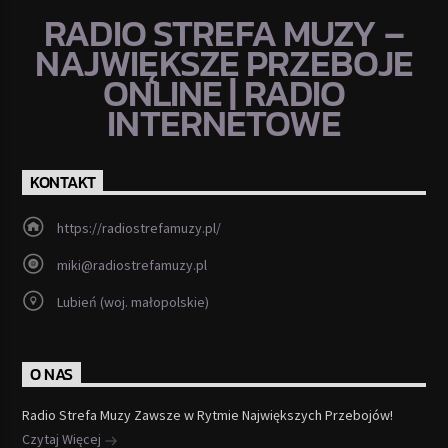
RADIO STREFA MUZY –
NAJWIĘKSZE PRZEBOJE
ONLINE | RADIO
INTERNETOWE
KONTAKT
https://radiostrefamuzy.pl/
miki@radiostrefamuzy.pl
Lubień (woj. małopolskie)
O NAS
Radio Strefa Muzy Zawsze w Rytmie Największych Przebojów!
Czytaj Więcej