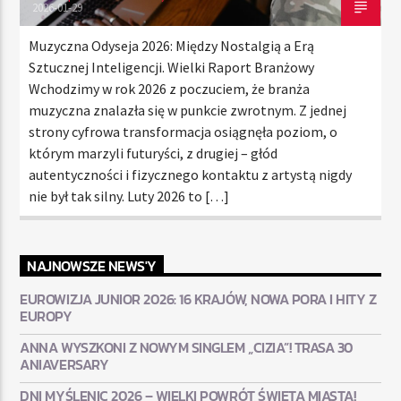
2026-01-29
Muzyczna Odyseja 2026: Między Nostalgią a Erą
Sztucznej Inteligencji. Wielki Raport Branżowy
Wchodzimy w rok 2026 z poczuciem, że branża
muzyczna znalazła się w punkcie zwrotnym. Z jednej
strony cyfrowa transformacja osiągnęła poziom, o
którym marzyli futuryści, z drugiej – głód
autentyczności i fizycznego kontaktu z artystą nigdy
nie był tak silny. Luty 2026 to […]
NAJNOWSZE NEWS'Y
EUROWIZJA JUNIOR 2026: 16 KRAJÓW, NOWA PORA I HITY Z
EUROPY
ANNA WYSZKONI Z NOWYM SINGLEM „CIZIA”! TRASA 30
ANIAVERSARY
DNI MYŚLENIC 2026 – WIELKI POWRÓT ŚWIĘTA MIASTA!