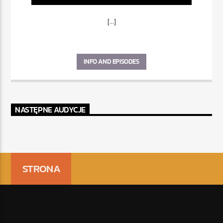
[...]
INFO AND EPISODES
NASTĘPNE AUDYCJE
STRONA