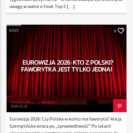
uwagę w walce o finał. Top 5 […]
NEWS
0
EUROWIZJA 2026: KTO Z POLSKI?
FAWORYTKA JEST TYLKO JEDNA!
Redakcja Radia Strefa Muzy
2026-02-25
Eurowizja 2026: Czy Polska w końcu ma faworyta? Alicja
Szemplińska wraca po „sprawiedliwość” Po latach
eksperymentów i kontrowersji, polskie preselekcje do