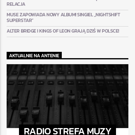
RELACJA
MUSE ZAPOWIADA NOWY ALBUM! SINGIEL „NIGHTSHIFT
SUPERSTAR”
ALTER BRIDGE I KINGS OF LEON GRAJĄ DZIŚ W POLSCE!
AKTUALNIE NA ANTENIE
RADIO STREFA MUZY