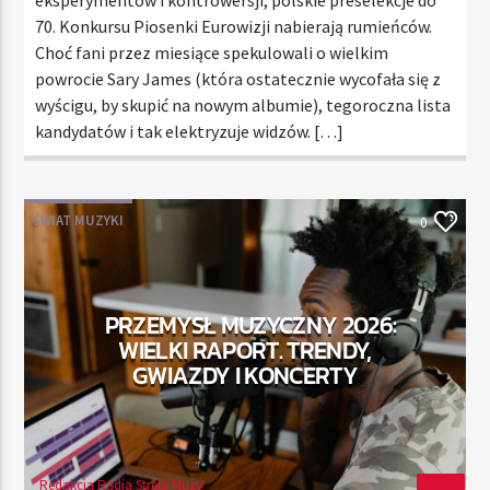
70. Konkursu Piosenki Eurowizji nabierają rumieńców.
Choć fani przez miesiące spekulowali o wielkim
powrocie Sary James (która ostatecznie wycofała się z
wyścigu, by skupić na nowym albumie), tegoroczna lista
kandydatów i tak elektryzuje widzów. […]
ŚWIAT MUZYKI
0
PRZEMYSŁ MUZYCZNY 2026:
WIELKI RAPORT. TRENDY,
GWIAZDY I KONCERTY
Redakcja Radia Strefa Muzy