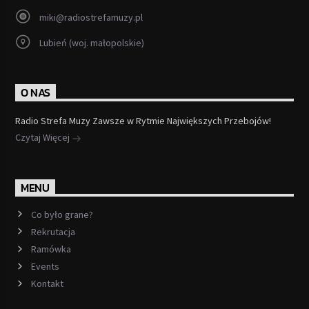
miki@radiostrefamuzy.pl
Lubień (woj. małopolskie)
O NAS
Radio Strefa Muzy Zawsze w Rytmie Największych Przebojów!
Czytaj Więcej
MENU
Co było grane?
Rekrutacja
Ramówka
Events
Kontakt