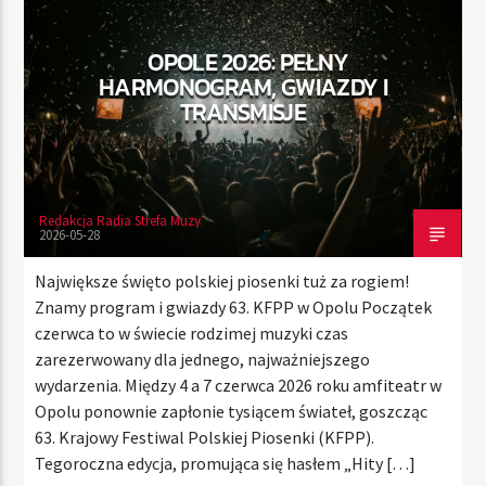
OPOLE 2026: PEŁNY
HARMONOGRAM, GWIAZDY I
TERAZ
TRANSMISJE
RADIO STREFA MUZY
00:00
24:00
Redakcja Radia Strefa Muzy
2026-05-28
Radio Strefa Muzy
Największe święto polskiej piosenki tuż za rogiem!
Znamy program i gwiazdy 63. KFPP w Opolu Początek
czerwca to w świecie rodzimej muzyki czas
zarezerwowany dla jednego, najważniejszego
wydarzenia. Między 4 a 7 czerwca 2026 roku amfiteatr w
Opolu ponownie zapłonie tysiącem świateł, goszcząc
63. Krajowy Festiwal Polskiej Piosenki (KFPP).
Tegoroczna edycja, promująca się hasłem „Hity […]