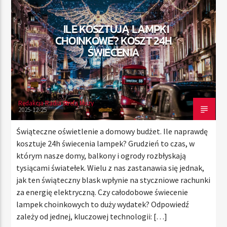
ILE KOSZTUJĄ LAMPKI
CHOINKOWE? KOSZT 24H
TERAZ
ŚWIECENIA
RADIO STREFA MUZY
00:00
21:00
Redakcja Radia Strefa Muzy
2025-12-25
Radio Strefa Muzy
Świąteczne oświetlenie a domowy budżet. Ile naprawdę
kosztuje 24h świecenia lampek? Grudzień to czas, w
którym nasze domy, balkony i ogrody rozbłyskają
tysiącami światełek. Wielu z nas zastanawia się jednak,
jak ten świąteczny blask wpłynie na styczniowe rachunki
za energię elektryczną. Czy całodobowe świecenie
lampek choinkowych to duży wydatek? Odpowiedź
zależy od jednej, kluczowej technologii: […]