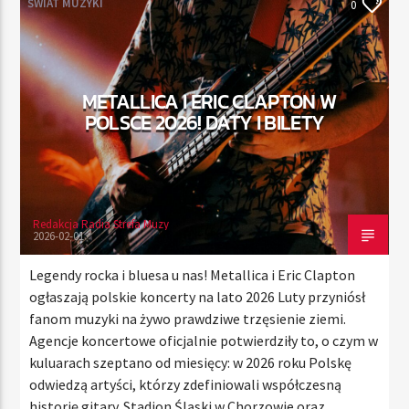
ŚWIAT MUZYKI
0
TERAZ
METALLICA I ERIC CLAPTON W
WARM GLOBAL DANCE RADIO CHART TOP 20
POLSCE 2026! DATY I BILETY
10:00
11:00
Redakcja Radia Strefa Muzy
Radio Strefa Muzy
2026-02-01
Legendy rocka i bluesa u nas! Metallica i Eric Clapton
ogłaszają polskie koncerty na lato 2026 Luty przyniósł
fanom muzyki na żywo prawdziwe trzęsienie ziemi.
Agencje koncertowe oficjalnie potwierdziły to, o czym w
kuluarach szeptano od miesięcy: w 2026 roku Polskę
odwiedzą artyści, którzy zdefiniowali współczesną
historię gitary. Stadion Śląski w Chorzowie oraz