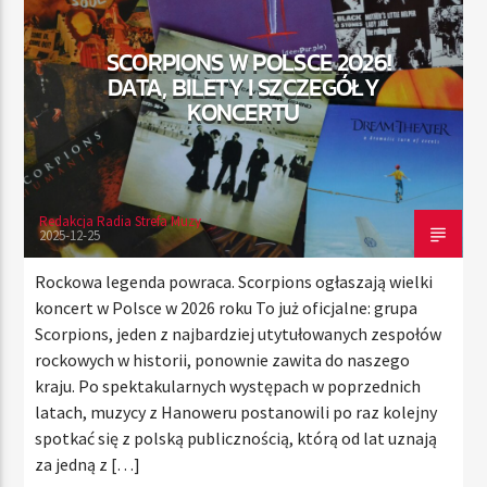
SCORPIONS W POLSCE 2026!
DATA, BILETY I SZCZEGÓŁY
TERAZ
KONCERTU
RADIO STREFA MUZY
00:00
21:00
Redakcja Radia Strefa Muzy
2025-12-25
Radio Strefa Muzy
Rockowa legenda powraca. Scorpions ogłaszają wielki
koncert w Polsce w 2026 roku To już oficjalne: grupa
Scorpions, jeden z najbardziej utytułowanych zespołów
rockowych w historii, ponownie zawita do naszego
kraju. Po spektakularnych występach w poprzednich
latach, muzycy z Hanoweru postanowili po raz kolejny
spotkać się z polską publicznością, którą od lat uznają
za jedną z […]