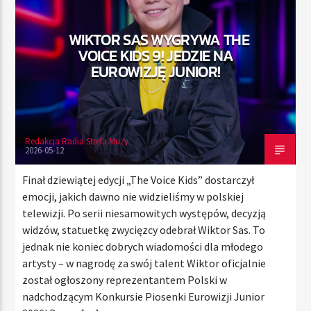
WIKTOR SAS WYGRYWA THE
VOICE KIDS 9! JEDZIE NA
TERAZ
EUROWIZJĘ JUNIOR!
RADIO STREFA MUZY
00:00
24:00
Redakcja Radia Strefa Muzy
2026-05-12
Radio Strefa Muzy
Finał dziewiątej edycji „The Voice Kids” dostarczył
emocji, jakich dawno nie widzieliśmy w polskiej
telewizji. Po serii niesamowitych występów, decyzją
widzów, statuetkę zwycięzcy odebrał Wiktor Sas. To
jednak nie koniec dobrych wiadomości dla młodego
artysty – w nagrodę za swój talent Wiktor oficjalnie
został ogłoszony reprezentantem Polski w
nadchodzącym Konkursie Piosenki Eurowizji Junior