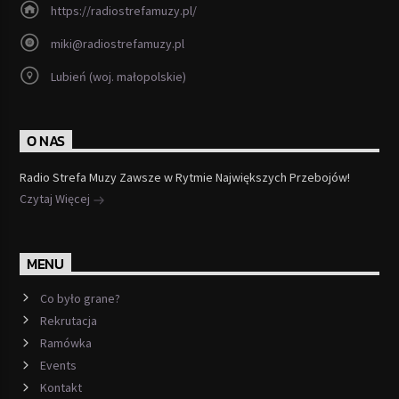
https://radiostrefamuzy.pl/
miki@radiostrefamuzy.pl
Lubień (woj. małopolskie)
O NAS
Radio Strefa Muzy Zawsze w Rytmie Największych Przebojów!
Czytaj Więcej
MENU
Co było grane?
Rekrutacja
Ramówka
Events
Kontakt