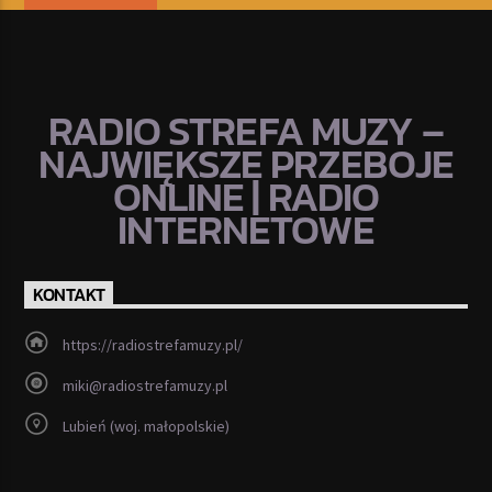
RADIO STREFA MUZY –
NAJWIĘKSZE PRZEBOJE
ONLINE | RADIO
INTERNETOWE
KONTAKT
https://radiostrefamuzy.pl/
miki@radiostrefamuzy.pl
Lubień (woj. małopolskie)