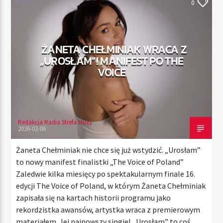
NEWS
0
TERAZ
ŻANETA CHEŁMINIAK WRACA Z
RADIO STREFA MUZY
„UROSŁAM”! MANIFEST PO THE
00:00
10:00
VOICE
Redakcja Radia Strefa Muzy
Radio Strefa Muzy
2026-02-06
Żaneta Chełminiak nie chce się już wstydzić. „Urosłam”
to nowy manifest finalistki „The Voice of Poland”
Zaledwie kilka miesięcy po spektakularnym finale 16.
edycji The Voice of Poland, w którym Żaneta Chełminiak
zapisała się na kartach historii programu jako
rekordzistka awansów, artystka wraca z premierowym
materiałem. Jej najnowszy singiel „Urosłam” to coś