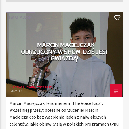
ŚWIAT MUZYKI
0
MARCIN MACIEJCZAK
ODRZUCONY W SHOW. DZIŚ JEST
GWIAZDĄ!
Redakcja Radia Strefa Muzy
2025-12-17
Marcin Maciejczak fenomenem „The Voice Kids”.
Wcześniej przeżył bolesne odrzucenie! Marcin
Maciejczak to bez wątpienia jeden z największych
talentów, jakie objawiły się w polskich programach typu