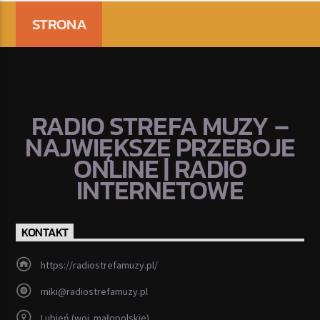
STRONA
RADIO STREFA MUZY –
NAJWIĘKSZE PRZEBOJE
ONLINE | RADIO
INTERNETOWE
KONTAKT
https://radiostrefamuzy.pl/
miki@radiostrefamuzy.pl
Lubień (woj. małopolskie)