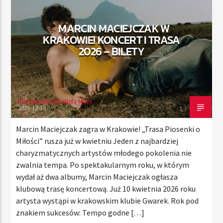
MARCIN MACIEJCZAK W
KRAKOWIE! KONCERT I TRASA
TERAZ
2026 – BILETY
RADIO STREFA MUZY
00:00
10:00
Redakcja Radia Strefa Muzy
2025-12-18
Radio Strefa Muzy
Marcin Maciejczak zagra w Krakowie! „Trasa Piosenki o
Miłości” rusza już w kwietniu Jeden z najbardziej
charyzmatycznych artystów młodego pokolenia nie
zwalnia tempa. Po spektakularnym roku, w którym
wydał aż dwa albumy, Marcin Maciejczak ogłasza
klubową trasę koncertową. Już 10 kwietnia 2026 roku
artysta wystąpi w krakowskim klubie Gwarek. Rok pod
znakiem sukcesów: Tempo godne […]