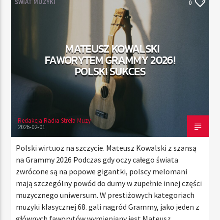
ŚWIAT MUZYKI
0
TERAZ
MATEUSZ KOWALSKI
RADIO STREFA MUZY
FAWORYTEM GRAMMY 2026!
00:00
24:00
POLSKI SUKCES
Redakcja Radia Strefa Muzy
Radio Strefa Muzy
2026-02-01
Polski wirtuoz na szczycie. Mateusz Kowalski z szansą
na Grammy 2026 Podczas gdy oczy całego świata
zwrócone są na popowe gigantki, polscy melomani
mają szczególny powód do dumy w zupełnie innej części
muzycznego uniwersum. W prestiżowych kategoriach
muzyki klasycznej 68. gali nagród Grammy, jako jeden z
głównych faworytów wymieniany jest Mateusz