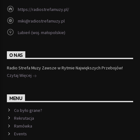
https://radiostrefamuzy.pl/
miki@radiostrefamuzy.pl
Lubień (woj. małopolskie)
O NAS
Radio Strefa Muzy Zawsze w Rytmie Największych Przebojów!
Czytaj Więcej
MENU
Co było grane?
Rekrutacja
Ramówka
Events